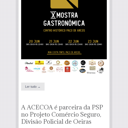
Ler tudo →
A ACECOA é parceira da PSP
no Projeto Comércio Seguro,
Divisão Policial de Oeiras