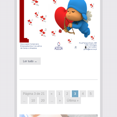
Ler tudo →
Página 3 de 21
«
1
2
3
4
5
...
10
20
...
»
Última »