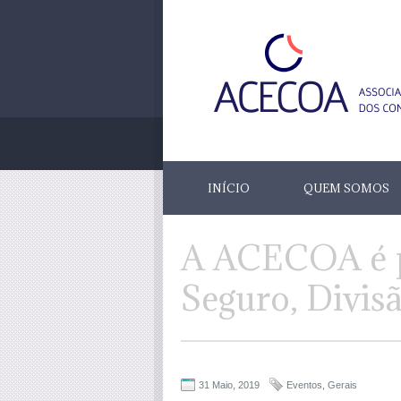
INÍCIO
QUEM SOMOS
A ACECOA é p
Seguro, Divisã
31 Maio, 2019
Eventos
,
Gerais