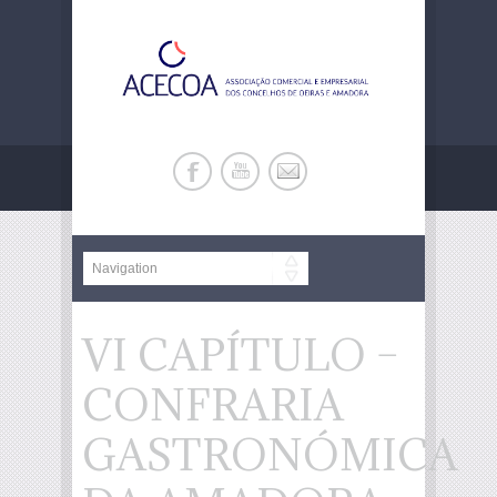
VI CAPÍTULO –
CONFRARIA
GASTRONÓMICA