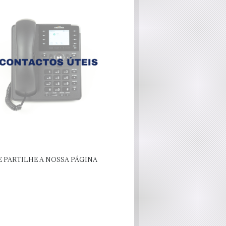
E PARTILHE A NOSSA PÁGINA