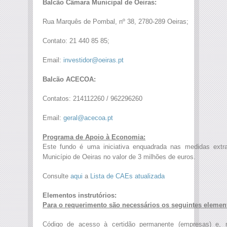
Balcão Câmara Municipal de Oeiras:
Rua Marquês de Pombal, nº 38, 2780-289 Oeiras;
Contato: 21 440 85 85;
Email:
investidor@oeiras.pt
Balcão ACECOA:
Contatos: 214112260 / 962296260
Email:
geral@acecoa.pt
Programa de Apoio à Economia:
Este fundo é uma iniciativa enquadrada nas medidas extr
Município de Oeiras no valor de 3 milhões de euros.
Consulte
aqui
a
Lista de CAEs atualizada
Elementos instrutórios:
Para o requerimento são necessários os seguintes elemen
Código de acesso à certidão permanente (empresas) e,