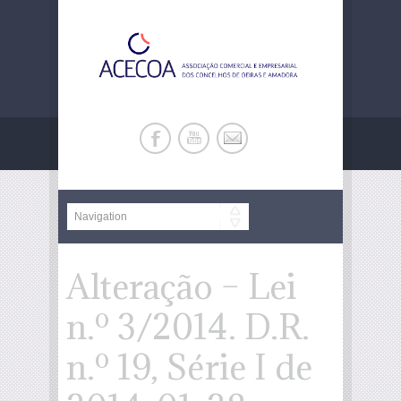
Alteração – Lei
n.º 3/2014. D.R.
n.º 19, Série I de