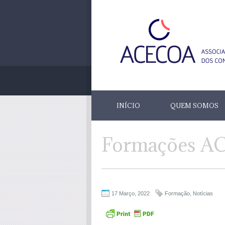
INÍCIO
QUEM SOMOS
Formações A
17 Março, 2022
Formação
,
Notícias