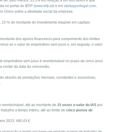
ade de, pelo menos, 33,3% em relação a um dos sexos e que
da no portal do IEFP (
www.iefp.pt
) e em
startupportugal.com
,
io Único sobre a atividade social da empresa.
, 15 % do montante do investimento elegível em capitais
o montante dos apoios financeiros para cumprimento dos limites
minui-se o valor do empréstimo sem juros e, em seguida, o valor
a de empréstimo sem juros é reembolsável no prazo de cinco anos
s a contar da data da concessão.
do através de prestações mensais, constantes e sucessivas,
.
ão reembolsável, até ao montante de
15 vezes o valor do IAS
por
trabalho a tempo inteiro, até ao limite de
cinco postos de
) em 2023: 480,43 €
da proporção e tendo por base um período normal de trabalho de