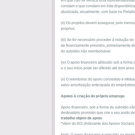
em que não se verifica uma representativid
constam e que constam em lista disponibiliza
atualizada, anualmente, com base no Relatór
(ii) Os projetos devem assegurar, pelo menos
próprios.
(iii) Se for necessário proceder à redução d
de financiamento previstos, primeiramente di
do subsídio não reembolsável.
(iv) O apoio financeiro atribuído sob a form
e o seu início pode ser diferido até dois ano
(v) O reembolso do apoio concedido é efetua
salvo amortização antecipada do empréstimo
Apoios à criação do próprio emprego
Apoio financeiro, sob a forma de subsídio n
destinatário promotor que crie o seu posto de 
trabalho objeto de apoio
.
*Valor do IAS (Indexante dos Apoios Sociais
Nota: O apoio financeiro é reduzido na devi