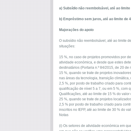
a) Subsídio não reembolsável, até ao limite
b) Empréstimo sem juros, até ao limite de 
Majorações do apoio
O subsídio não reembolsável, até ao limite d
situações:
15 %, no caso de projetos promovidos por de
atividade económica, e desde que estes deten
destinatários (Portaria n.º 84/2015, de 20 de 
15 %, quando se trate de projetos inovadores
nas áreas da tecnologia, transição climática,
2,5 %, por posto de trabalho criado para co
qualificação de nível 5 a 7, ou em 5 %, com 
Qualificações, até ao limite de 15 % do valo
25 %, quando se trate de projetos localizados 
2,5 % por posto de trabalho criado para con
inscritos no IEFP, até ao limite de 30 % do v
Notas
(i) Os setores de atividade económica em qu