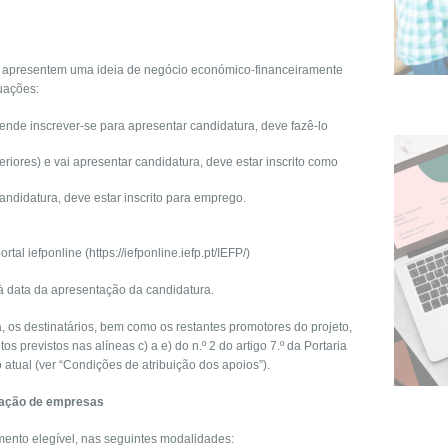
e apresentem uma ideia de negócio económico-financeiramente
tuações:
nde inscrever-se para apresentar candidatura, deve fazê-lo
eriores) e vai apresentar candidatura, deve estar inscrito como
didatura, deve estar inscrito para emprego.
rtal iefponline (https://iefponline.iefp.pt/IEFP/)
se à data da apresentação da candidatura.
a, os destinatários, bem como os restantes promotores do projeto,
os previstos nas alíneas c) a e) do n.º 2 do artigo 7.º da Portaria
 atual (ver “Condições de atribuição dos apoios”).
riação de empresas
imento elegível, nas seguintes modalidades: