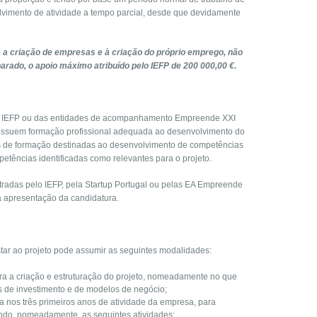
lvimento de atividade a tempo parcial, desde que devidamente
a a criação de empresas e à criação do próprio emprego, não
rado, o apoio máximo atribuído pelo IEFP de 200 000,00 €.
o IEFP ou das entidades de acompanhamento Empreende XXI
 possuem formação profissional adequada ao desenvolvimento do
 de formação destinadas ao desenvolvimento de competências
tências identificadas como relevantes para o projeto.
radas pelo IEFP, pela Startup Portugal ou pelas EA Empreende
à apresentação da candidatura.
star ao projeto pode assumir as seguintes modalidades:
ra a criação e estruturação do projeto, nomeadamente no que
 de investimento e de modelos de negócio;
a nos três primeiros anos de atividade da empresa, para
endo, nomeadamente, as seguintes atividades: