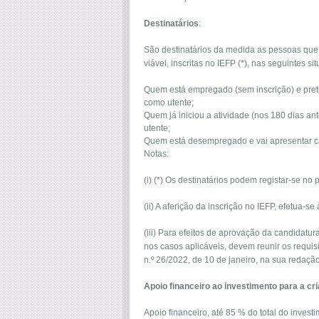
Destinatários
:
São destinatários da medida as pessoas qu
viável, inscritas no IEFP (*), nas seguintes si
Quem está empregado (sem inscrição) e prete
como utente;
Quem já iniciou a atividade (nos 180 dias ant
utente;
Quem está desempregado e vai apresentar can
Notas:
(i) (*) Os destinatários podem registar-se no po
(ii) A aferição da inscrição no IEFP, efetua-
(iii) Para efeitos de aprovação da candidatur
nos casos aplicáveis, devem reunir os requisit
n.º 26/2022, de 10 de janeiro, na sua redação
Apoio financeiro ao investimento para a c
Apoio financeiro, até 85 % do total do invest