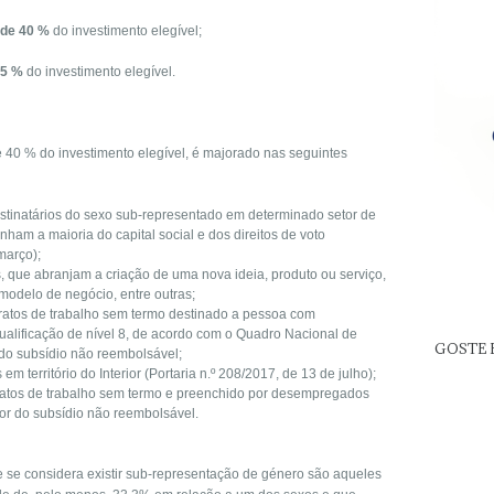
 de 40 %
do investimento elegível;
45 %
do investimento elegível.
e 40 % do investimento elegível, é majorado nas seguintes
stinatários do sexo sub-representado em determinado setor de
ham a maioria do capital social e dos direitos de voto
março);
, que abranjam a criação de uma nova ideia, produto ou serviço,
 modelo de negócio, entre outras;
ntratos de trabalho sem termo destinado a pessoa com
qualificação de nível 8, de acordo com o Quadro Nacional de
GOSTE 
r do subsídio não reembolsável;
em território do Interior (Portaria n.º 208/2017, de 13 de julho);
tratos de trabalho sem termo e preenchido por desempregados
alor do subsídio não reembolsável.
e se considera existir sub-representação de género são aqueles