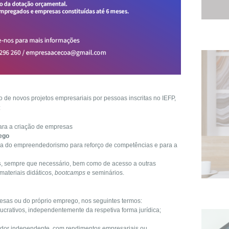
 de novos projetos empresariais por pessoas inscritas no IEFP,
:
para a criação de empresas
rego
a do empreendedorismo para reforço de competências e para a
s
, sempre que necessário, bem como de acesso a outras
ateriais didáticos,
bootcamps
e seminários.
resas ou do próprio emprego, nos seguintes termos:
lucrativos, independentemente da respetiva forma jurídica;
ador independente, com rendimentos empresariais ou