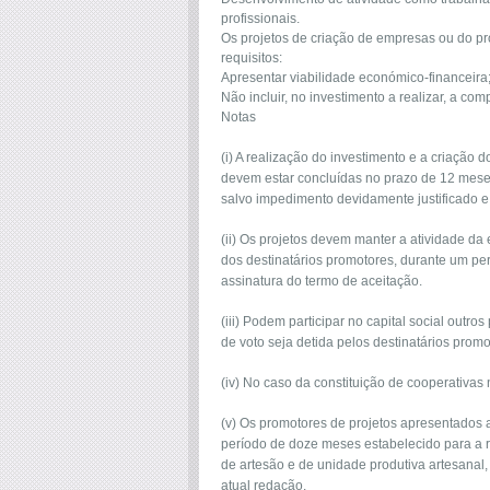
profissionais.
Os projetos de criação de empresas ou do p
requisitos:
Apresentar viabilidade económico-financeira
Não incluir, no investimento a realizar, a com
Notas
(i) A realização do investimento e a criação
devem estar concluídas no prazo de 12 meses 
salvo impedimento devidamente justificado e 
(ii) Os projetos devem manter a atividade da
dos destinatários promotores, durante um perí
assinatura do termo de aceitação.
(iii) Podem participar no capital social outro
de voto seja detida pelos destinatários promo
(iv) No caso da constituição de cooperativas 
(v) Os promotores de projetos apresentados ao
período de doze meses estabelecido para a r
de artesão e de unidade produtiva artesanal,
atual redação.