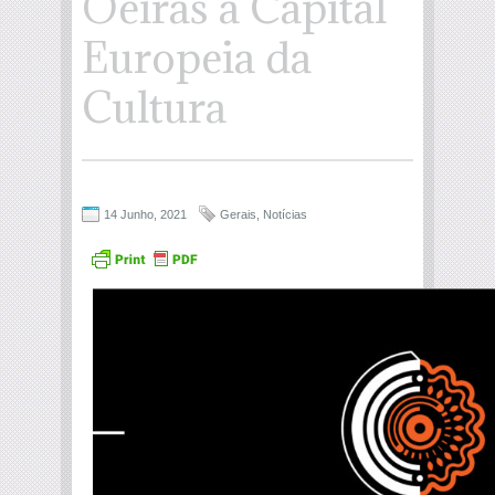
Oeiras a Capital
Europeia da
Cultura
14 Junho, 2021
Gerais
,
Notícias