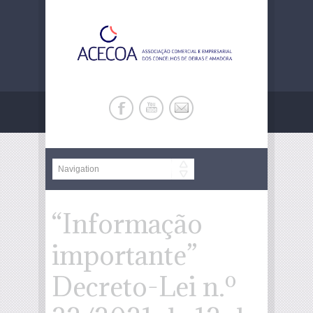
“Informação
importante”
Decreto-Lei n.º