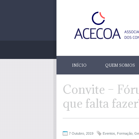
INÍCIO
QUEM SOMOS
Convite – Fór
que falta faze
7 Outubro, 2019
Eventos
,
Formação
,
Ge