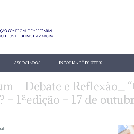
ASSOCIADOS
INFORMAÇÕES ÚTEIS
um – Debate e Reflexão_ 
r? – 1ªedição – 17 de outub
rais