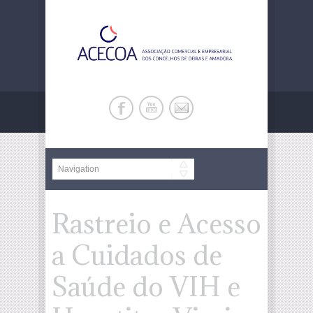
Rastreio e Acesso
a Cuidados de
Saúde do VIH e