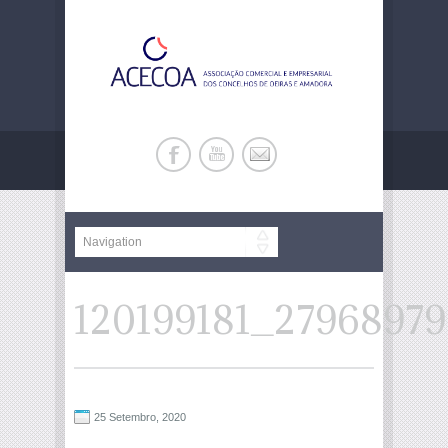
120199181_2796897
25 Setembro, 2020