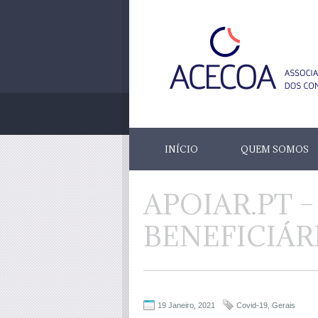
INÍCIO
QUEM SOMOS
APOIAR.PT 
BENEFICIÁR
19 Janeiro, 2021
Covid-19
,
Gerais