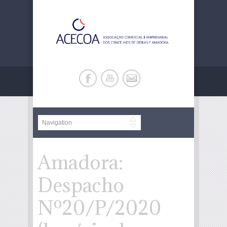
Amadora:
Despacho
Nº20/P/2020