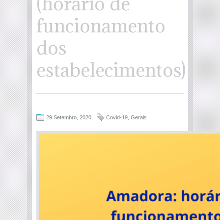
(horário de
funcionamento
dos
estabelecimentos)
29 Setembro, 2020
Covid-19
,
Gerais