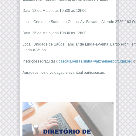
Data: 12 de Maio, das 10h30 às 12h00
Local: Centro de Saúde de Oeiras, Av. Salvador Allende 2780-163 O
Data: 26 de Maio, das 10h30 às 12h00
Local: Unidade de Saúde Familiar de Linda-a-Velha, Largo Prof. F
Linda-a-Velha
Inscrições (gratuitas):
cascais.oeiras.sintra@alzheimerportugal.org
o
Agradecemos divulgação e eventual participação.