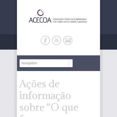
Ações de
informação
sobre “O que