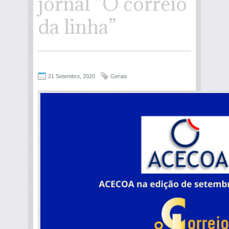
jornal “O correio
da linha”
21 Setembro, 2020
Gerais