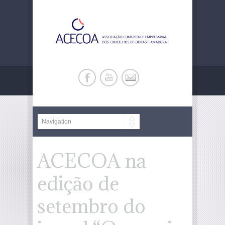
ACECOA na
edição de
setembro do