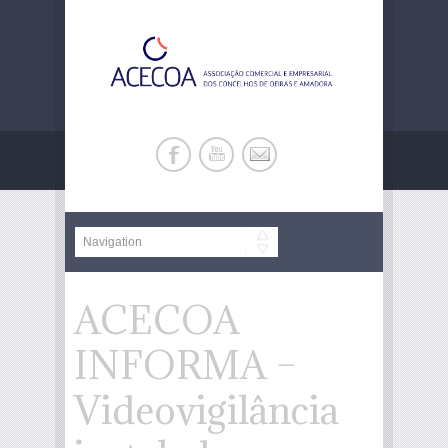
ACECOA
INFORMA –
Videovigilância