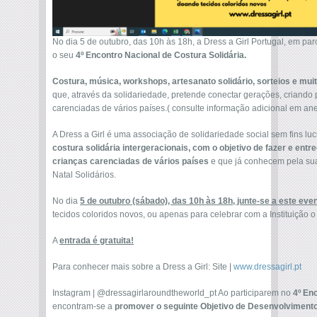
No dia 5 de outubro, das 10h às 18h, a Dress a Girl Portugal, em pa
o seu
4º Encontro Nacional de Costura Solidária.
Costura, música, workshops, artesanato solidário, sorteios e mu
que, através da solidariedade, pretende conectar gerações, criando
carenciadas de vários países.( consulte informação adicional em ane
A Dress a Girl é uma associação de solidariedade social sem fins l
costura solidária intergeracionais, com o objetivo de fazer e ent
crianças carenciadas de vários países
e que já conhecem pela su
Natal Solidários.
No dia
5 de outubro (sábado), das 10h às 18h, junte-se a este ev
tecidos coloridos novos, ou apenas para celebrar com a Instituição o
A
entrada é gratuita!
Para conhecer mais sobre a Dress a Girl: Site |
www.dressagirl.pt
Instagram | @dressagirlaroundtheworld_pt Ao participarem no
4º En
encontram-se a
promover o seguinte Objetivo de Desenvolviment