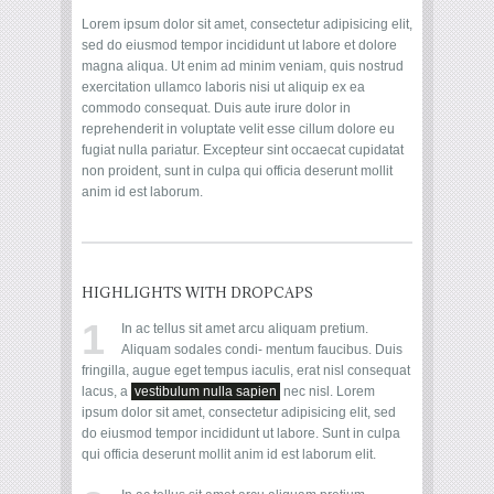
Lorem ipsum dolor sit amet, consectetur adipisicing elit,
sed do eiusmod tempor incididunt ut labore et dolore
magna aliqua. Ut enim ad minim veniam, quis nostrud
exercitation ullamco laboris nisi ut aliquip ex ea
commodo consequat. Duis aute irure dolor in
reprehenderit in voluptate velit esse cillum dolore eu
fugiat nulla pariatur. Excepteur sint occaecat cupidatat
non proident, sunt in culpa qui officia deserunt mollit
anim id est laborum.
HIGHLIGHTS WITH DROPCAPS
1
In ac tellus sit amet arcu aliquam pretium.
Aliquam sodales condi- mentum faucibus. Duis
fringilla, augue eget tempus iaculis, erat nisl consequat
lacus, a
vestibulum nulla sapien
nec nisl. Lorem
ipsum dolor sit amet, consectetur adipisicing elit, sed
do eiusmod tempor incididunt ut labore. Sunt in culpa
qui officia deserunt mollit anim id est laborum elit.