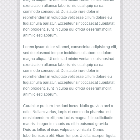
exercitation ullamco laboris nisi ut aliquip ex ea
commodo consequat. Duis aute irure dolor in
reprehenderit in voluptate velit esse cillum dolore eu
fugiat nulla pariatur. Excepteur sint occaecat cupidatat
non proident, sunt in culpa qui officia deserunt mollit
anim id est laborum.
Lorem ipsum dolor sit amet, consectetur adipisicing elit,
sed do eiusmod tempor incididunt ut labore et dolore
magna aliqua. Ut enim ad minim veniam, quis nostrud
exercitation ullamco laboris nisi ut aliquip ex ea
commodo consequat. Duis aute irure dolor in
reprehenderit in voluptate velit esse cillum dolore eu
fugiat nulla pariatur. Excepteur sint occaecat cupidatat
non proident, sunt in culpa qui officia deserunt mollit
anim id est laborum.
Curabitur pretium tincidunt lacus. Nulla gravida orci a
odio. Nullam varius, turpis et commodo pharetra, est
eros bibendum elit, nec luctus magna felis sollicitudin
mauris. Integer in mauris eu nibh euismod gravida.
Duis ac tellus et risus vulputate vehicula. Donec
lobortis risus a elit. Etiam tempor. Ut ullamcorper, ligula