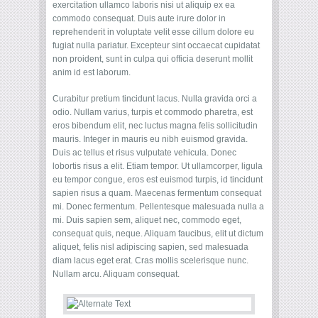
exercitation ullamco laboris nisi ut aliquip ex ea
commodo consequat. Duis aute irure dolor in
reprehenderit in voluptate velit esse cillum dolore eu
fugiat nulla pariatur. Excepteur sint occaecat cupidatat
non proident, sunt in culpa qui officia deserunt mollit
anim id est laborum.
Curabitur pretium tincidunt lacus. Nulla gravida orci a
odio. Nullam varius, turpis et commodo pharetra, est
eros bibendum elit, nec luctus magna felis sollicitudin
mauris. Integer in mauris eu nibh euismod gravida.
Duis ac tellus et risus vulputate vehicula. Donec
lobortis risus a elit. Etiam tempor. Ut ullamcorper, ligula
eu tempor congue, eros est euismod turpis, id tincidunt
sapien risus a quam. Maecenas fermentum consequat
mi. Donec fermentum. Pellentesque malesuada nulla a
mi. Duis sapien sem, aliquet nec, commodo eget,
consequat quis, neque. Aliquam faucibus, elit ut dictum
aliquet, felis nisl adipiscing sapien, sed malesuada
diam lacus eget erat. Cras mollis scelerisque nunc.
Nullam arcu. Aliquam consequat.